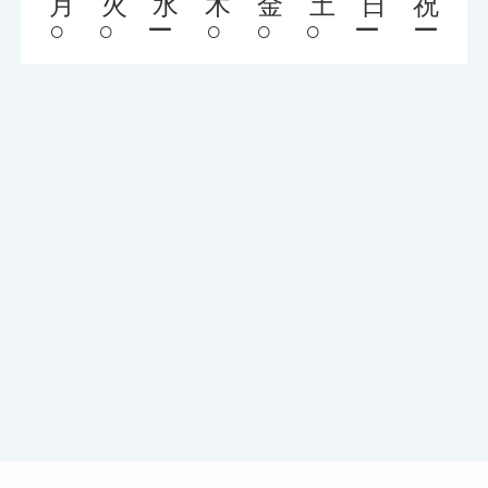
月
火
水
木
金
土
日
祝
○
○
ー
○
○
○
ー
ー