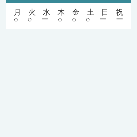
月
火
水
木
金
土
日
祝
○
○
ー
○
○
○
ー
ー