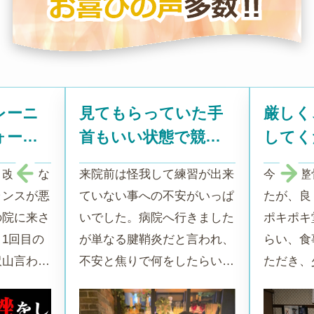
レーニ
見てもらっていた手
厳しく
ォーマ
首もいい状態で競技
してく
を続けられているの
ても信
と改善しな
来院前は怪我して練習が出来
今まで整
でポキポキ堂に出会
本人は
ランスが悪
ていない事への不安がいっぱ
たが、良
えてよかったです。
のが嬉
の院に来さ
いでした。病院へ行きました
ポキポキ
います
1回目の
が単なる腱鞘炎だと言われ、
らい、食
沢山言わ
不安と焦りで何をしたらいい
ただき、
りたいとい
のか分からなくなっていまし
いるのが
レーニング
た。そこでホームページでポ
います。