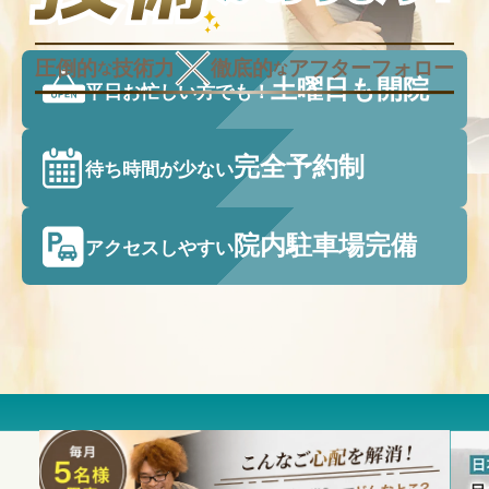
圧倒的
技術力
徹底的
アフターフォロー
な
な
土曜日も開院
平日お忙しい方でも！
完全予約制
待ち時間が少ない
院内駐車場完備
アクセスしやすい