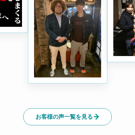
ングなどを
キポキ堂のことを知って、一
のは体に
とで腰痛が
度見てもらおうと思い来院し
ましたが
良くなりま
ました。そして自分の怪我が
てもらっ
では他の
なぜ起こったのか、どうして
る決心を
ニング方法
行けば治っていくのかを明確
優しく指
ので是非来
に示して頂き前向きに取り組
とても信
 ・なぜ
めました。今では見てもらっ
先生に会
だのですか
ていた手首もいい状態で競技
っていま
を続けられ
キ堂を選
お客様の声一覧を見る