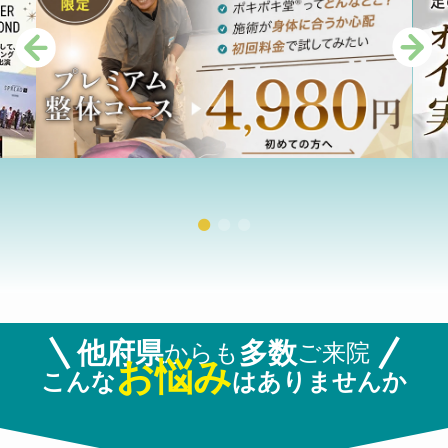
ポキポキ堂
主な症状
他府県
多数
からも
ご来院
お悩み
こんな
はありませんか