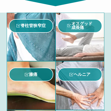
オスグッド
脊柱管狭窄症
成長痛
膝痛
ヘルニア