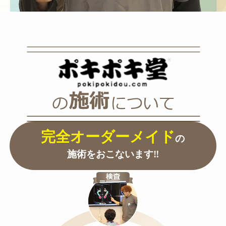
治療について
完全オーダーメイド
の
施術をおこないます‼