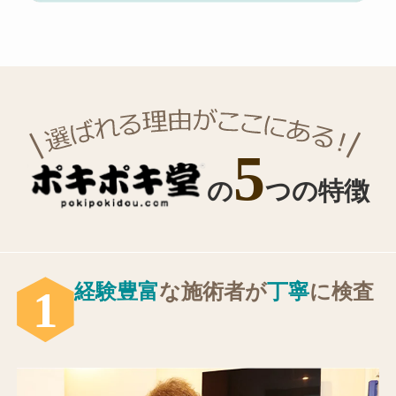
選ばれる理由
5
の
つの特徴
経験豊富
な施術者が
丁寧
に検査
1