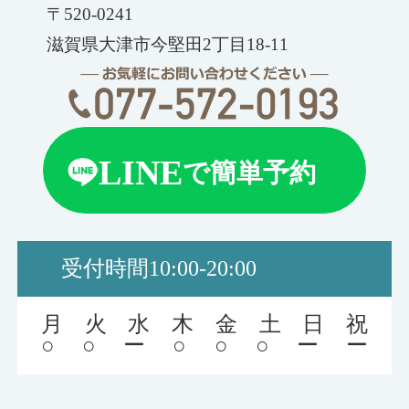
〒520-0241
滋賀県大津市今堅田2丁目18-11
LINE
で簡単予約
受付時間
10:00-20:00
月
火
水
木
金
土
日
祝
○
○
ー
○
○
○
ー
ー